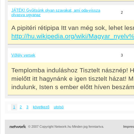
JÁTÉK! Gyűjtsünk olyan szavakat, ami oda-vissza
2
olvasva ugyanaz
A pipitéri rétipipa Itt van még sok, lehet les
http://hu.wikipedia.org/wiki/Magyar_ny
Vőfély versek
3
Templomba induláshoz Tisztelt násznép! Ha
mielőtt itt hagynánk e igen tisztelt házat! Me
indulunk, Isten s ember előtt híven beszá
1
2
3
következő
utolsó
© 2007 Copyright Network.hu Minden jog fenntartva.
Impre