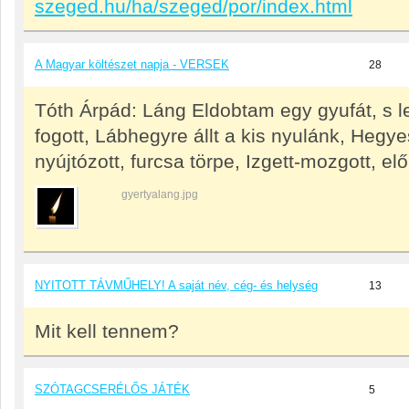
szeged.hu/ha/szeged/por/index.html
A Magyar költészet napja - VERSEK
28
Tóth Árpád: Láng Eldobtam egy gyufát, s l
fogott, Lábhegyre állt a kis nyulánk, Hegye
nyújtózott, furcsa törpe, Izgett-mozgott, elő
gyertyalang.jpg
NYITOTT TÁVMŰHELY! A saját név, cég- és helység
13
Mit kell tennem?
SZÓTAGCSERÉLŐS JÁTÉK
5