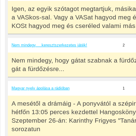
Igen, az egyik szótagot megtartjuk, másikat
a VASkos-sal. Vagy a VASat hagyod meg é
KOSt hagyod meg és cseréled valami más 
Nem mindegy.....keresztszerkezetes játék!
2
Nem mindegy, hogy gátat szabnak a fürdő
gát a fürdőzésre...
Magyar nyelv ápolása a rádióban
1
A mesétől a drámáig - A ponyvától a szépi
hétfőn 13:05 perces kezdettel Hangosköny
Szeptember 26-án: Karinthy Frigyes "Tanár
sorozatun