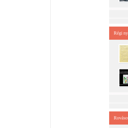
Régi ny
Rovásos