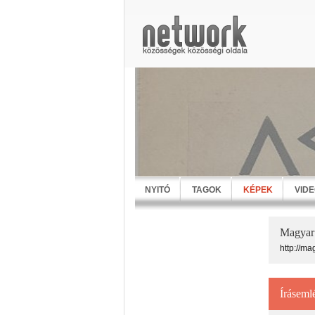
NYITÓ
TAGOK
KÉPEK
VID
Magyar 
http://m
Íráseml