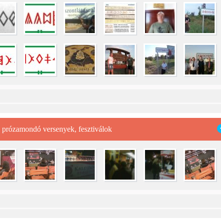
s prózamondó versenyek, fesztiválok