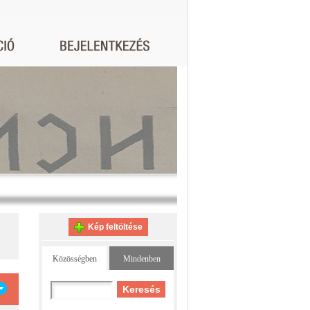
Kép feltöltése
Közösségben
Mindenben