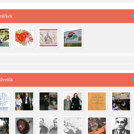
mlékek
űvelők