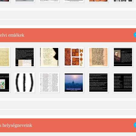
elvi emlékek
 helységneveink