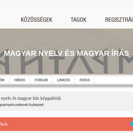
MAGYAR NYELV ÉS MAGYAR ÍRÁS
EÓK
HÍREK
FÓRUM
LINKEK
FRISS
nyelv és magyar írás képgalériái
agyarnyelv.network.hu/kepek
ékek