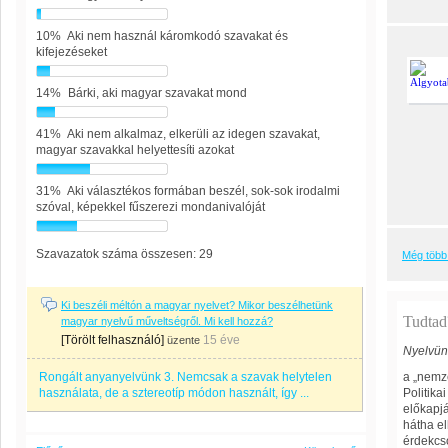
10%
Aki nem használ káromkodó szavakat és
kifejezéseket
14%
Bárki, aki magyar szavakat mond
41%
Aki nem alkalmaz, elkerüli az idegen szavakat,
magyar szavakkal helyettesíti azokat
31%
Aki választékos formában beszél, sok-sok irodalmi
szóval, képekkel fűszerezi mondanivalóját
Szavazatok száma összesen: 29
Még több 
Ki beszéli méltón a magyar nyelvet? Mikor beszélhetünk
Tudtad
magyar nyelvű műveltségről. Mi kell hozzá?
[Törölt felhasználó]
15 éve
üzente
Nyelvünk
Rongált anyanyelvünk 3. Nemcsak a szavak helytelen
a „nemz
használata, de a sztereotíp módon használt, így ...
Politika
előkapjá
hátha el
érdekcso