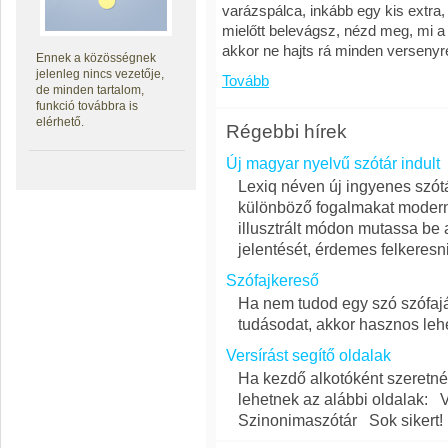
varázspálca, inkább egy kis extra,
mielőtt belevágsz, nézd meg, mi a
akkor ne hajts rá minden versenyre
Ennek a közösségnek
jelenleg nincs vezetője,
Tovább
de minden tartalom,
funkció továbbra is
elérhető.
Régebbi hírek
Új magyar nyelvű szótár indult
Lexiq néven új ingyenes szótá
különböző fogalmakat modern
illusztrált módon mutassa be
jelentését, érdemes felkeresni
Szófajkereső
Ha nem tudod egy szó szófajá
tudásodat, akkor hasznos leh
Versírást segítő oldalak
Ha kezdő alkotóként szeretnél
lehetnek az alábbi oldalak: V
Szinonimaszótár Sok sikert!