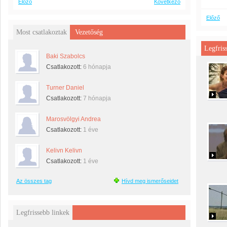
Előző
Következő
Előző
Most csatlakoztak
Vezetőség
Legfris
Baki Szabolcs
Csatlakozott:
6 hónapja
Turner Daniel
Csatlakozott:
7 hónapja
Marosvölgyi Andrea
Csatlakozott:
1 éve
Kelivn Kelivn
Csatlakozott:
1 éve
Az összes tag
Hívd meg ismerőseidet
Legfrissebb linkek