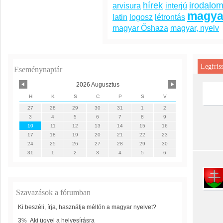
hírek
irodalo
arvisura
interjú
magya
latin
logosz
létrontás
magyar Őshaza
magyar, nyelv
Legfris
Eseménynaptár
2026 Augusztus
H
K
S
C
P
S
V
27
28
29
30
31
1
2
3
4
5
6
7
8
9
10
11
12
13
14
15
16
17
18
19
20
21
22
23
24
25
26
27
28
29
30
31
1
2
3
4
5
6
Szavazások a fórumban
Ki beszéli, írja, használja méltón a magyar nyelvet?
3%
Aki ügyel a helyesírásra