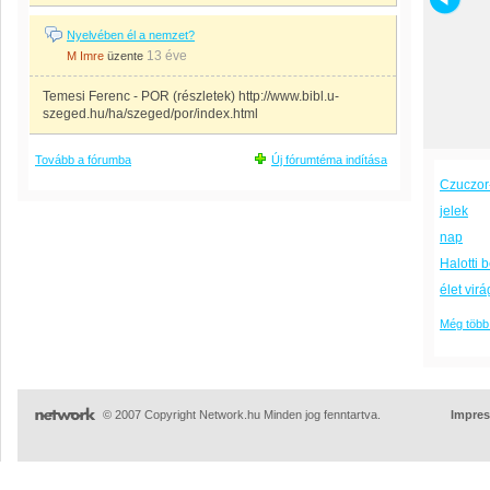
Nyelvében él a nemzet?
13 éve
M Imre
üzente
Temesi Ferenc - POR (részletek) http://www.bibl.u-
szeged.hu/ha/szeged/por/index.html
Tovább a fórumba
Új fórumtéma indítása
Czuczor-
jelek
nap
Halotti 
élet vir
Még több
© 2007 Copyright Network.hu Minden jog fenntartva.
Impre