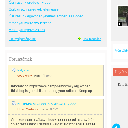
Ősi írásunk eredete - videó
Sorban az írásjegyek jelentéssel
Ősi írásunk egykor egyetemes emberi írás videó
A magyar nyelv szó-térképe
A magyar nyelv szótára
Linkgyűjteményünk
Link feltöltése
Még több
Fórumtémák
Pályázat
Legfris
1 éve
yyyy Andy
üzente
ISTEN
information https://www.campdemocracy.org whoah
this blog is great i like reading your articles. Keep up ...
ÉRDEKES SZÓLÁSOK BONCOLGATÁSA
8 éve
Hesz Mártonné
üzente
Arra keresem a választ, hogy honnanered az a szólás
: Megrázza mint Krisztus a vargát. Köszönettel Hesz M.