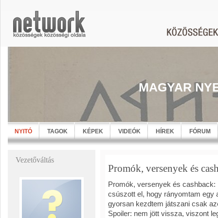
MAGYAR NYE
NYITÓ
TAGOK
KÉPEK
VIDEÓK
HÍREK
FÓRUM
Vezetőváltás
Promók, versenyek és cash
Promók, versenyek és cashback: m
csúszott el, hogy rányomtam egy a
gyorsan kezdtem játszani csak azé
Spoiler: nem jött vissza, viszont