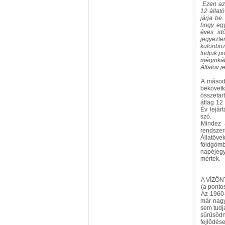
Ezen az
12 állatö
járja be
hogy egy
éves idő
jegyezte
különböz
tudjuk p
méginkáb
Állatöv 
A másodi
bekövet
összetar
átlag 12
Év lejár
szó.
Mindez 
rendszer
Állatöve
földgömb
napéjegy
mértek.
A
VÍZÖN
(a ponto
Az 1960-
már nagy
sem tudj
sűrűsödn
fejlődés