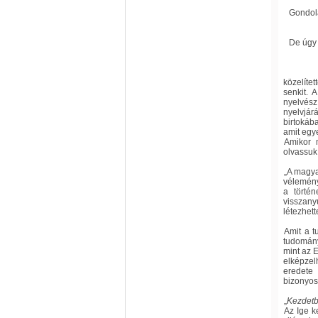
Gondola
De úgy
közelíte
senkit. 
nyelvész
nyelvjárá
birtokába
amit egy
Amikor m
olvassuk 
„
A magya
vélemény
a történ
visszany
létezhett
Amit a t
tudomány
mint az E
elképze
eredete
bizonyosa
„
Kezdetbe
Az Ige k