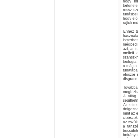
hogy mi
történel
rossz sz
tudásbeli
hogy elő
rajtuk mú
Ehhez ta
használa
ismerhet
mégpedig
azt, ami
mellett 
szanszk
teológia,
a mágia 
tudatába
először 
disgrace
Továbbá
megbízha
A világ
segíthet
Az etim
dolgozna
mint az e
cipészek
az eszük
a tansz
becsület
botrányo