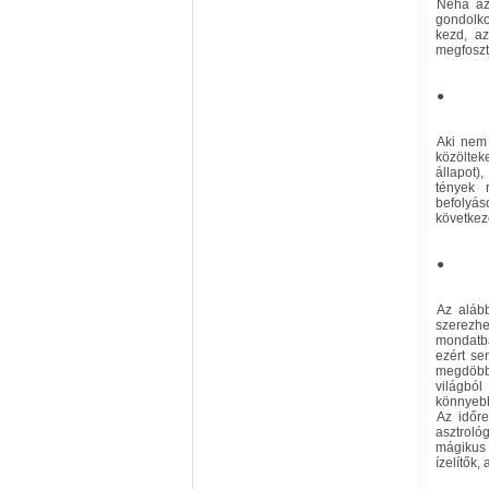
Néha az
gondolko
kezd, az
megfoszt
●
Aki nem 
közöltek
állapot)
tények 
befolyá
következ
●
Az aláb
szerezhet
mondatba
ezért se
megdöbbe
világból
könnyebb 
Az időre
asztrológ
mágikus 
ízelítők,