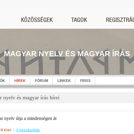
MAGYAR NYELV ÉS MAGYAR ÍRÁS
EÓK
HÍREK
FÓRUM
LINKEK
FRISS
 nyelv és magyar írás hírei
r nyelv útja a mindenségen át
B Klári
|
0 hozzászólás