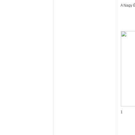
A Nagy É
1