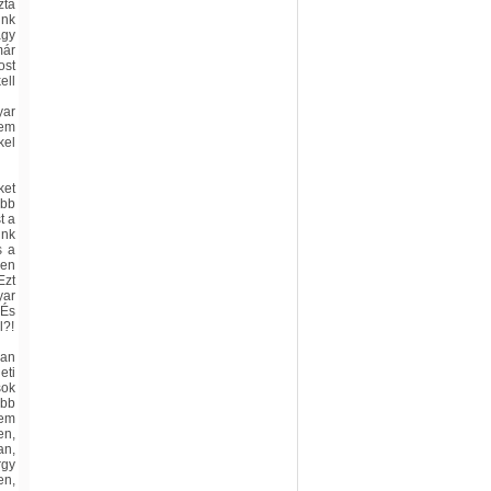
zta
unk
agy
már
ost
ell
yar
nem
kel
ket
abb
t a
ink
s a
yen
Ezt
yar
 És
l?!
yan
eti
sok
öbb
nem
en,
an,
rgy
en,