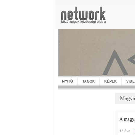
NYITÓ
TAGOK
KÉPEK
VID
Magyar
A magya
16 éve
|