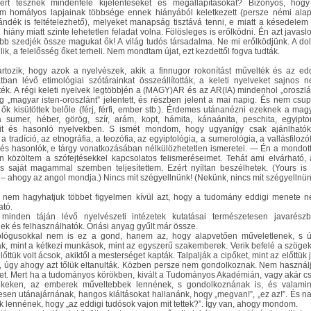
ért tesznek mindenféle kijelentéseket és megállapításokat? Bizonyos, hog
em homályos lapjainak többsége ennek hiányából keletkezett (persze némi ala
ándék is feltételezhető), melyeket manapság tisztává tenni, e miatt a késedelem
 hiány miatt szinte lehetetlen feladat volna. Fölösleges is erőlködni. Én azt javasl
bb szedjék össze magukat ők! A világ tudós társadalma. Ne mi erőlködjünk. A do
lik, a felelősség őket terheli. Nem mondtam újat, ezt kezdettől fogva tudták.
rtozik, hogy azok a nyelvészek, akik a finnugor rokonítást művelték és az ed
tban lévő etimológiai szótárainkat összeállították, a keleti nyelveket sajnos 
ték. A régi keleti nyelvek legtöbbjén a (MAGY)AR és az AR(IA) mindenhol „oroszlá
 „magyar isten-oroszlánt” jelentett, és részben jelent a mai napig. És nem csu
t ők kisütöttek belőle (férj, férfi, ember stb.). Érdemes utánanézni ezeknek a mag
a sumer, héber, görög, szír, arám, kopt, hámita, kánaánita, peschita, egyipto
rit és hasonló nyelvekben. S ismét mondom, hogy ugyanígy csak ajánlható
 a tradíció, az etnográfia, a teozófia, az egyiptológia, a sumerológia, a vallásfilozóf
és hasonlók, e tárgy vonatkozásában nélkülözhetetlen ismeretei. — Én a mondot
n közöltem a szófejtésekkel kapcsolatos felismeréseimet. Tehát ami elvárható, 
is saját magammal szemben teljesítettem. Ezért nyíltan beszélhetek. (Yours is
 – ahogy az angol mondja.) Nincs mit szégyellnünk! (Nekünk, nincs mit szégyellnün
 nem hagyhatjuk többet figyelmen kívül azt, hogy a tudomány eddigi menete 
tó.
 minden táján lévő nyelvészeti intézetek kutatásai természetesen javarész
nek és felhasználhatók. Óriási anyag gyűlt már össze.
ológusokkal nem is ez a gond, hanem az, hogy alapvetően műveletlenek, s 
k, mint a kétkezi munkások, mint az egyszerű szakemberek. Verik befelé a szögek
lőttük volt ácsok, akiktől a mesterséget kapták. Talpalják a cipőket, mint az előttük j
, úgy ahogy azt tőlük eltanulták. Közben persze nem gondolkoznak. Nem használ
et. Mert ha a tudományos körökben, kivált a Tudományos Akadémián, vagy akár c
ékeken, az emberek műveltebbek lennének, s gondolkoznának is, és valami
esen utánajárnának, hangos kiáltásokat hallanánk, hogy „megvan!”, „ez az!”. És n
k lennének, hogy „az eddigi tudósok vajon mit tettek?”. Így van, ahogy mondom.