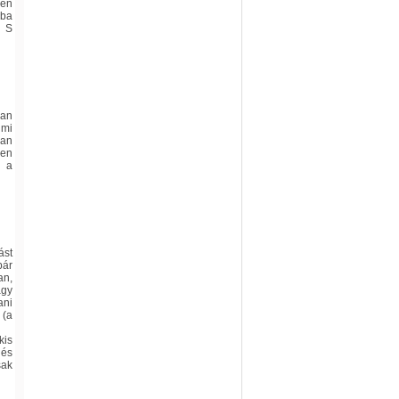
sen
kba
. S
ban
umi
yan
ően
t a
ást
pár
an,
agy
ani
 (a
kis
 és
sak