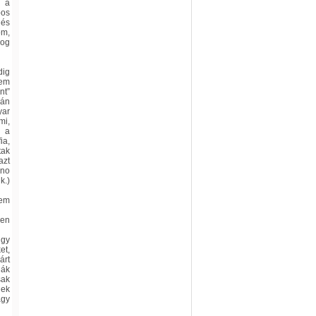
y a
pos
 és
om,
log
dig
nem
nt”
pán
yar
mi,
k a
ia,
tak
azt
 no
k.)
nem
ben
úgy
et,
árt
ják
sak
nek
agy