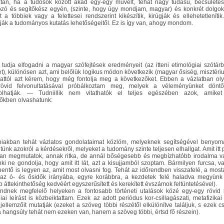
tán, ha a tudósok között akad egy-egy művelt, tehát nagy tudású, becsülete
zó és segítőkész egyén, (szinte, hogy úgy mondjam, magyar) és konkrét dolgo
t a többiek vagy a felettesei rendszerint kikészítik, kirúgják és ellehetetlenítik
ják a tudományos kutatás lehetőségeitől. Ez is így van, ahogy mondom.
tudja elfogadni a magyar szófejtések eredményeit (az itteni etimológiai szótár
et), különösen azt, ami belőlük logikus módon következik (magyar ősiség, misztéri
, attól azt kérem, hogy még fontolja meg a következőket. Ebben a vázlatban ol
rövid felvonultatásával próbálkoztam meg, melyek a véleményünket dönt
solhatják. — Tudniillik nem vitathatók el teljes egészében azok, amike
őkben olvashatunk:
biakban tehát vázlatos gondolataimat közlöm, melyeknek segítségével benyom
ünk azokról a kérdésekről, melyeket a tudomány szinte teljesen elhallgat. Amit itt 
n megmutatok, annak ritka, de annál bőségesebb és megbízhatóbb irodalma v
nki ne gondolja, hogy amit itt lát, azt a kisujjamból szoptam. Bármilyen furcsa, v
ntő is legyen az, amit most olvasni fog. Tehát az időrendben visszafelé, a most
 az ó- és ősidők irányába, egyre korábbra, a kezdetek felé haladva megyünk
áttekinthetőség kedvéért egyszerűsített és kerekített évszámok feltüntetésével).
ndnek megfelelő helyeken a fontosabb történeti utalások közé egy-egy rövid 
iai leírást is közbeiktattam. Ezek az adott periódus kor-csillagászati, metafizikai
jellemzőit mutatják (ezeket a szöveg többi részétől elkülönítve találjuk, s ezek c
 a hangsúly tehát nem ezeken van, hanem a szöveg többi, értsd fő részein).