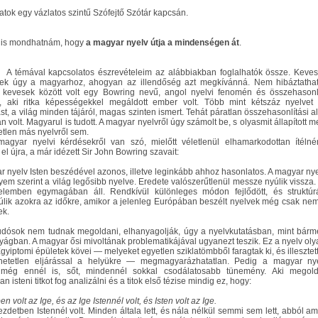
tok egy vázlatos szintű Szófejtő Szótár kapcsán.
 is mondhatnám, hogy
a magyar nyelv útja a mindenségen át
.
A témával kapcsolatos észrevételeim az alábbiakban foglalhatók össze. Keve
ttek úgy a magyarhoz, ahogyan az illendőség azt megkívánná. Nem hibáztatha
A kevesek között volt egy Bowring nevű, angol nyelvi fenomén és összehasonl
, aki ritka képességekkel megáldott ember volt. Több mint kétszáz nyelvet
st, a világ minden tájáról, magas szinten ismert. Tehát páratlan összehasonlítási a
n volt. Magyarul is tudott. A magyar nyelvről úgy számolt be, s olyasmit állapított m
etlen más nyelvről sem.
agyar nyelvi kérdésekről van szó, mielőtt véletlenül elhamarkodottan ítélné
el újra, a már idézett Sir John Bowring szavait:
r nyelv Isten beszédével azonos, illetve leginkább ahhoz hasonlatos. A magyar nye
em szerint a világ legősibb nyelve. Eredete valószerűtlenül messze nyúlik vissza.
elemben egymagában áll. Rendkívül különleges módon fejlődött, és struktúr
úlik azokra az időkre, amikor a jelenleg Európában beszélt nyelvek még csak nem
ek.
udósok nem tudnak megoldani, elhanyagolják, úgy a nyelvkutatásban, mint bárm
ágban. A magyar ősi mivoltának problematikájával ugyanezt teszik. Ez a nyelv oly
gyiptomi épületek kövei ― melyeket egyetlen sziklatömbből faragtak ki, és illesztet
lhetetlen eljárással a helyükre ― megmagyarázhatatlan. Pedig a magyar ny
 még ennél is, sőt, mindennél sokkal csodálatosabb tünemény. Aki megold
n isteni titkot fog analizálni és a titok első tézise mindig ez, hogy:
n volt az Ige, és az Ige Istennél volt, és Isten volt az Ige.
ezdetben Istennél volt. Minden általa lett, és nála nélkül semmi sem lett, abból am