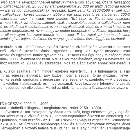
 első ábrán a Tavaszpont helyét láthatjuk
(mely a Kos jegy 0°-a)
. Útját a Tavaszpon
vi csillagképben kb. 25 868 év alatt (felkerekítve 26 000 év alatt), retrográd irány
. — Ezt az időt világkorszaknak nevezzük. Ezen belül kb. 2100-2500 év kell ahh
 csillagképen keresztülutazzon. Ebbe a pár száz éves tűréshatárba egy 200-
csúsztatás vagy hamisítás még belefér! (Ezt csak az Illig-elmélet igazolás
m meg.) Ezek az időintervallumok csak hozzávetőlegesek; a csillagképek mér
ő, és átfedések is előfordulnak, ezért az egyik időszak végét és a másik kezdetét 
ontosan meghatározni. Azóta, hogy az ember benépesítette a Földet, legalább hét 
b kilenc) ilyen korszakot tudunk azonosítani. E korszakok az éppen oda tart
jelképiségével teljes mértékben és megnyugtató módon összefüggésbe hozhatók.
k ábrán a kb. 12 000 évvel ezelőtti Oroszlán–Vízöntő állást valamint a mostan
kező Vízöntő–Oroszlán állást figyelhetjük meg. Az ilyen állapotok min
toznak és egymásra hatást gyakorolnak. Ezt nevezzük úgy hogy felezőpont, mel
 000–13 000 évenként sor kerül. A teljes kör megtételéhez, vagyis a nevezetes N
tához viszont kb. 26 000 év szükséges. Nos az alábbiakban ennek részleteiről l
a kutatók számára nem minden esetben egyértelmű, s a tudományos állásp
int az egészet elutasítja. Egy biztos, hogy a szóban forgó mozgás, illetve
ken keresztüli vándorlás a precesszió jelenségének köszönhető. — A precesszi
 tökéletlen haladásának és imbolygásának következtében létrejövő folyamat
enlőségi pontok eltolódása. Melyet az idők hajnala óta a Tavaszponthoz viszonyí
TŐ
-KORSZAK 2000-től – 4000-ig
snak tekinthető csillagászati meghatározás szerint: 2150 – 4300)
as években a Hair rockopera nyitódala arról szólt, hogy elérkezett (vagy legaláb
on közel van) a Vízöntő kora. Új korszak hajnalához érkezett az emberiség. Se
a pontosan, mikor kezdődik az „Új Kor” (New Age), vagy ér véget a régi. Mindenese
ek a jelei. Az űrrepülés technológiájának és a tudományoknak bizonyos érte
e lényegében a Vízöntő hatásaira is utalhat. Ha a jegy humanitárius tulajdonsága