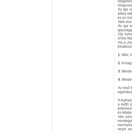
világmin
világoss
Az Ige v
általa le
és az öv
Akik vis
Az Ige t
igazságg
(Sir Joh
of the M
Ha a „ma
kínálkozi
1
. Más, 
2
. A mag
3
. Minden
4
. Minde
Az első 
egymássa
A leghal
a kettő 
értelmez
és kifejl
Van azon
mindegyi
mennyir
vezet er