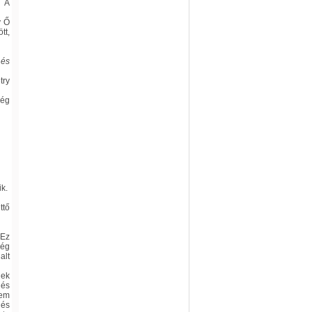
. A
y Ő
tt,
 és
try
ség
ik.
ttő
 Ez
ség
alt
gek
és
nem
 és