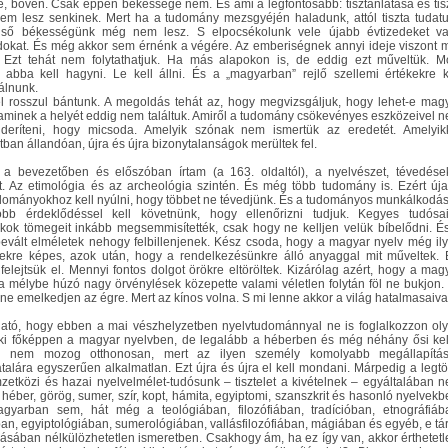
, bőven. Csak éppen békessége nem. És ami a legfontosabb: tisztánlátása és tis
em lesz senkinek. Mert ha a tudomány mezsgyéjén haladunk, attól tiszta tudat
lső békességünk még nem lesz. S elpocsékolunk vele újabb évtizedeket v
okat. És még akkor sem érnénk a végére. Az emberiségnek annyi ideje viszont 
 Ezt tehát nem folytathatjuk. Ha más alapokon is, de eddig ezt műveltük. M
abba kell hagyni. Le kell állni. És a „magyarban” rejlő szellemi értékekre k
álnunk.
l rosszul bántunk. A megoldás tehát az, hogy megvizsgáljuk, hogy lehet-e mag
aminek a helyét eddig nem találtuk. Amiről a tudomány csökevényes eszközeivel 
ideríteni, hogy micsoda. Amelyik szónak nem ismertük az eredetét. Amelyik
tban állandóan, újra és újra bizonytalanságok merültek fel.
 a bevezetőben és előszóban írtam (a 163. oldaltól), a nyelvészet, tévedése
t. Az etimológia és az archeológia szintén. És még több tudomány is. Ezért új
ományokhoz kell nyúlni, hogy többet ne tévedjünk. És a tudományos munkálkodás
obb érdeklődéssel kell követnünk, hogy ellenőrizni tudjuk. Kegyes tudósa
ékok tömegeit inkább megsemmisítették, csak hogy ne kelljen velük bíbelődni. É
 bevált elméletek nehogy felbillenjenek. Kész csoda, hogy a magyar nyelv még il
sekre képes, azok után, hogy a rendelkezésünkre álló anyaggal mit műveltek. 
 felejtsük el. Mennyi fontos dolgot örökre eltöröltek. Kizárólag azért, hogy a mag
a mélybe húzó nagy örvénylések közepette valami véletlen folytán föl ne bukjon.
 ne emelkedjen az égre. Mert az kínos volna. S mi lenne akkor a világ hatalmasaiva
ató, hogy ebben a mai vészhelyzetben nyelvtudománnyal ne is foglalkozzon ol
aki főképpen a magyar nyelvben, de legalább a héberben és még néhány ősi kel
n nem mozog otthonosan, mert az ilyen személy komolyabb megállapítá
alára egyszerűen alkalmatlan. Ezt újra és újra el kell mondani. Márpedig a legt
zetközi és hazai nyelvelmélet-tudósunk – tisztelet a kivételnek – egyáltalában 
 héber, görög, sumer, szír, kopt, hámita, egyiptomi, szanszkrit és hasonló nyelvekb
yarban sem, hát még a teológiában, filozófiában, tradícióban, etnográfiáb
ban, egyiptológiában, sumerológiában, vallásfilozófiában, mágiában és egyéb, e tá
ásában nélkülözhetetlen ismeretben. Csakhogy ám, ha ez így van, akkor érthetetl