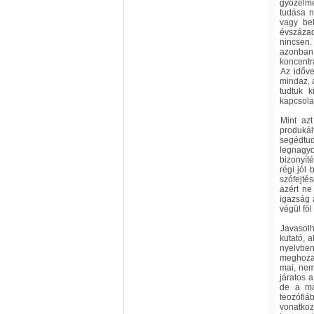
győzelme
tudása n
vagy be
évszázad
nincsen.
azonban 
koncentr
Az időve
mindaz, 
tudtuk k
kapcsola
Mint azt
produkál
segédtud
legnagy
bizonyít
régi jól
szófejté
azért ne
igazság 
végül föl
Javasolh
kutató, 
nyelvbe
meghozat
mai, nem
járatos a
de a mag
teozófiá
vonatkoz