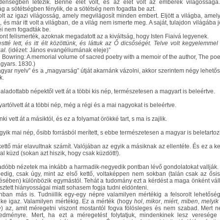
denségben létezik. Benne élet volt, és az élet volt az emberek világossága
ág a sötétségben fénylik, de a sötétség nem fogadta be azt.
olt az igazi világosság, amely megvilágosít minden embert. Eljött a világba, amel
tt, és már itt volt a világban, de a világ nem ismerte meg. A saját, tulajdon világába jö
éi nem fogadták be.
zont felismerték, azoknak megadatott az a kiváltság, hogy Isten Fiaivá legyenek.
estté lett, és itt élt közöttünk, és láttuk az Ő dicsőségét. Telve volt kegyelemmel
al.
(idézet: János evangéliumának eleje)”
n Bowring: A memorial volume of sacred poetry with a memoir of the author, The poe
agyars. 1830.)
gyar nyelv” és a „magyarság” útját akarnánk vázolni, akkor szerintem négy lehető
k.
haladottabb népektől vett át a többi kis nép, természetesen a magyart is beleértve.
yartólvett át a többi nép, még a régi és a mai nagyokat is beleértve.
ki vett át a másiktól, és ez a folyamat örökké tart, s ma is zajlik.
gyik mai nép, ősibb forrásból merített, s ebbe természetesen a magyar is beletartoz
kettő már elavultnak számít. Valójában az egyik a másiknak az ellentéte. És ez a ke
l küzd (sokan azt hiszik, hogy csak küzdött!).
adóbb nézetek ma inkább a harmadik-negyedik pontban lévő gondolatokat vallják.
pedig, csak úgy, mint az első kettő, voltaképpen nem sokban (talán csak az ősi
ésében) különbözik egymástól. Tehát a tudomány ezt a kérdést a maga önként váll
esztett hiányosságai miatt sohasem fogja tudni eldönteni.
ban más is. Tudniillik egy-egy népre valamilyen mértékig a felsorolt lehetősé
ke igaz. Valamilyen mértékig. Ez a mérték (hogy
hol
,
mikor
,
miért
,
miben
,
melyik
e
) az, amit méregetni viszont mostantól fogva fölösleges és nem szabad. Mert 
edményre. Mert, ha ezt a méregetést folytatjuk, mindenkinek lesz veresége