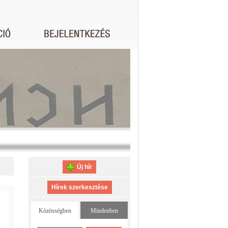
Új hír
Hírek szerkesztése
Közösségben
Mindenben