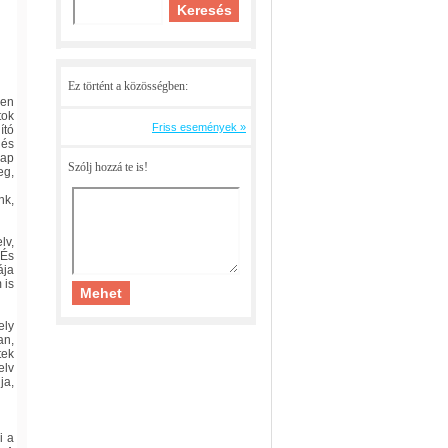
Ez történt a közösségben:
sen
tok
Friss események »
ító
 és
lap
Szólj hozzá te is!
eg,
nk,
lv,
 És
ája
 is
ely
an,
tek
elv
ja,
i a