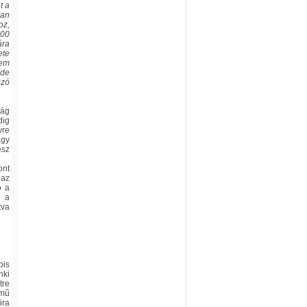
t a
ban
oz,
300
ára
ete
nem
(de
ozó
ság
dig
yre
agy
esz
ont
 az
ó a
: a
tva
bis
nki
tre
lmű
ira